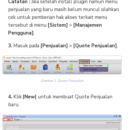
Catatan :
Jika setelah install plugin namun menu
penjualan yang baru masih belum muncul silahkan
cek untuk pemberian hak akses terkait menu
tersebut di menu
[Sistem]
>
[Manajemen
Pengguna]
.
3.
Masuk pada
[Penjualan]
>
[Quote Penjualan]
.
Gambar 2. Quote Penjualan
4.
Klik
|New|
untuk membuat Quote Penjualan
baru.