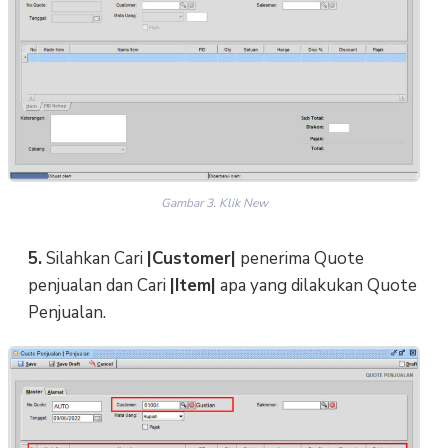
Gambar 3. Klik New
5.
Silahkan Cari
|Customer|
penerima Quote
penjualan dan Cari
|Item|
apa yang dilakukan Quote
Penjualan.