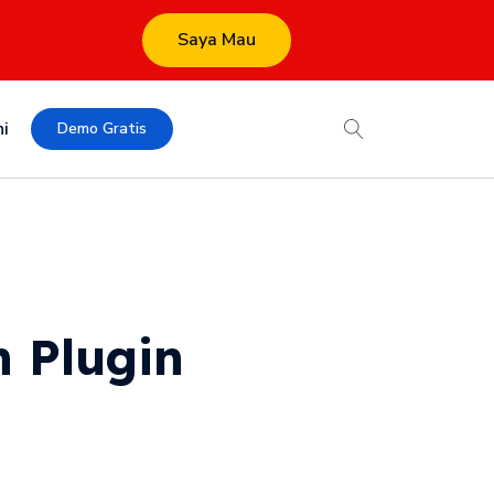
Saya Mau
i
Demo Gratis
 Plugin