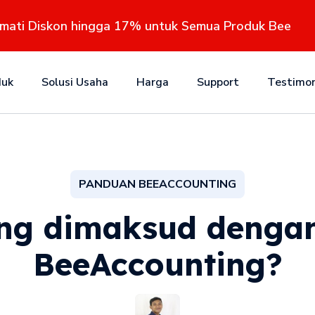
kmati Diskon hingga 17% untuk Semua Produk Bee
duk
Solusi Usaha
Harga
Support
Testimon
PANDUAN BEEACCOUNTING
ng dimaksud dengan
BeeAccounting?