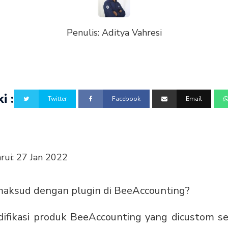
Penulis:
Aditya Vahresi
i :
Twitter
Facebook
Email
rui:
27 Jan 2022
maksud dengan plugin di BeeAccounting?
difikasi produk BeeAccounting yang dicustom s