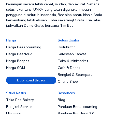
keuangan secara lebih cepat, mudah, dan akurat. Sebagai
solusi akuntansi UMKM yang telah digunakan ribuan
pengguna di seluruh Indonesia, Bee siap bantu bisnis Anda
berkembang lebih efisien. Coba sekarang! Gratis Trial atau
jadwalkan Demo Gratis bersama Tim Bee.
Harga
Solusi Usaha
Harga Beeaccounting
Distributor
Harga Beecloud
Salesman Kanvas
Harga Beepos
Toko & Minimarket
Harga SOM
Cafe & Depot
Bengkel & Sparepart
Download Brosur
Online Shop
Studi Kasus
Resources
Toko Roti Bakery
Blog
Bengkel Service
Panduan Beeaccounting
Minimarket
Panduan Beecloud 3.0