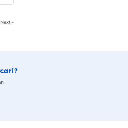
Next »
cari?
an