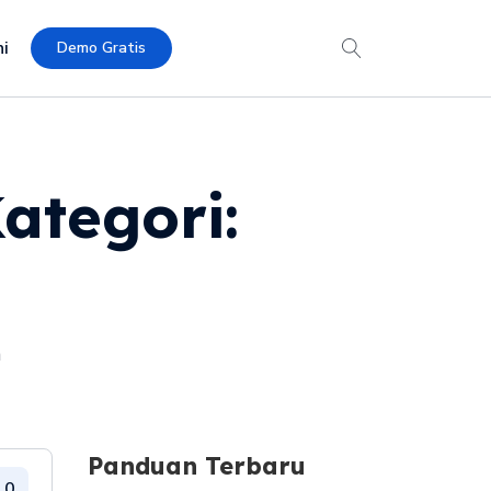
i
Demo Gratis
ategori:
n
Panduan Terbaru
.0