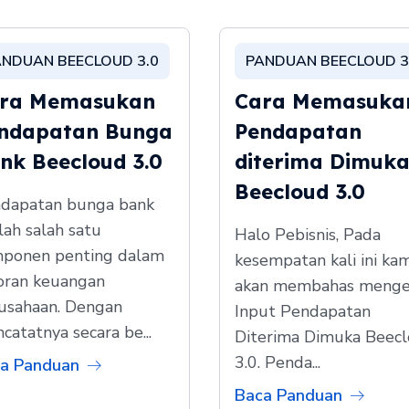
ANDUAN BEECLOUD 3.0
PANDUAN BEECLOUD 3
ra Memasukan
Cara Memasuka
ndapatan Bunga
Pendapatan
nk Beecloud 3.0
diterima Dimuk
Beecloud 3.0
dapatan bunga bank
lah salah satu
Halo Pebisnis, Pada
ponen penting dalam
kesempatan kali ini kam
oran keuangan
akan membahas menge
usahaan. Dengan
Input Pendapatan
catatnya secara be...
Diterima Dimuka Beec
3.0. Penda...
a Panduan
Baca Panduan