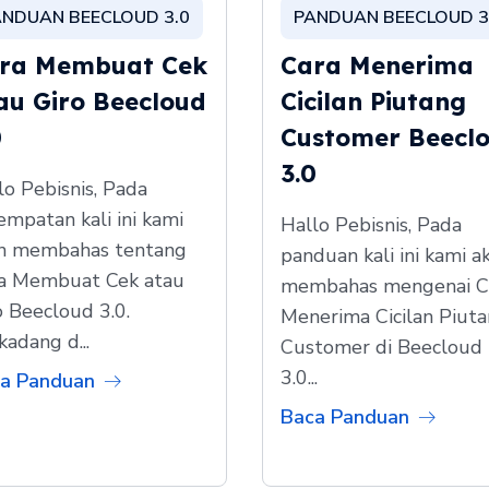
ANDUAN BEECLOUD 3.0
PANDUAN BEECLOUD 3
ra Membuat Cek
Cara Menerima
au Giro Beecloud
Cicilan Piutang
0
Customer Beecl
3.0
lo Pebisnis, Pada
empatan kali ini kami
Hallo Pebisnis, Pada
n membahas tentang
panduan kali ini kami a
a Membuat Cek atau
membahas mengenai C
o Beecloud 3.0.
Menerima Cicilan Piut
kadang d...
Customer di Beecloud
3.0...
a Panduan
Baca Panduan