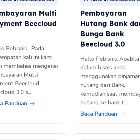
mbayaran Multi
Pembayaran
yment Beecloud
Hutang Bank da
0
Bunga Bank
Beecloud 3.0
lo Pebisnis... Pada
empatan kali ini kami
Hallo Pebisnis, Apabila
n membahas mengenai
dalam bisnis anda
bayaran Multi
menggunakan pinjama
ment Beecloud.
hutang dari Bank,
loud 3.0 s...
kemudian saat memba
hutang ke bank t...
a Panduan
Baca Panduan