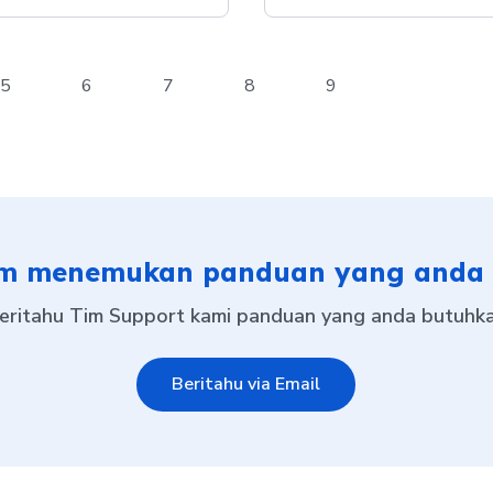
5
6
7
8
9
m menemukan panduan yang anda 
eritahu Tim Support kami panduan yang anda butuhk
Beritahu via Email