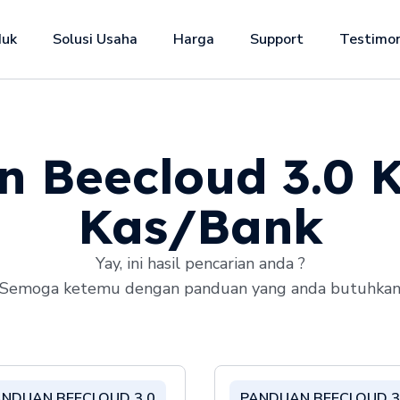
duk
Solusi Usaha
Harga
Support
Testimon
 Beecloud 3.0 K
Kas/Bank
Yay, ini hasil pencarian anda ?
Semoga ketemu dengan panduan yang anda butuhka
ANDUAN BEECLOUD 3.0
PANDUAN BEECLOUD 3