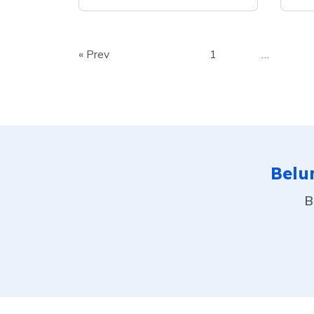
« Prev
1
…
Belu
B