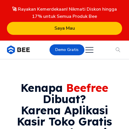
🚀 Rayakan Kemerdekaan! Nikmati Diskon hingga
17% untuk Semua Produk Bee
Saya Mau
Demo Gratis
Kenapa
Beefree
Dibuat?
Karena Aplikasi
Kasir Toko Gratis