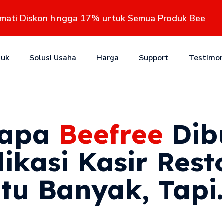
kmati Diskon hingga 17% untuk Semua Produk Bee
duk
Solusi Usaha
Harga
Support
Testimon
napa
Beefree
Dib
ikasi Kasir Rest
tu Banyak, Tapi.