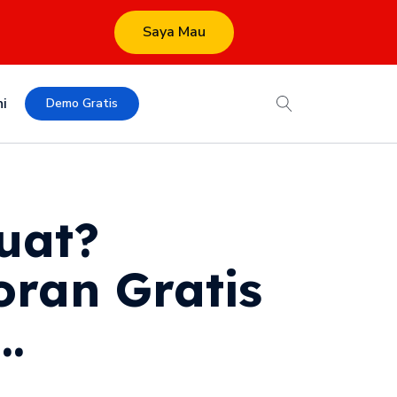
Saya Mau
i
Demo Gratis
uat?
oran Gratis
..