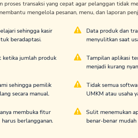
 proses transaksi yang cepat agar pelanggan tidak me
 membantu mengelola pesanan, menu, dan laporan penj
elajari sehingga kasir
Data produk dan tra
uk beradaptasi.
menyulitkan saat u
t ketika jumlah produk
Tampilan aplikasi te
menjadi kurang nya
ami sehingga pemilik
Tidak semua softwar
lang secara manual.
UMKM atau usaha ya
 hanya membuka fitur
Sulit menemukan apl
g harus berlangganan.
benar-benar mudah d