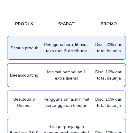
PRODUK
SYARAT
PROMO
Pengguna baru, khusus
Disc. 20% dari
Semua produk
toko ritel & distributor
total belanja
Minimal pembelian 1
Disc. 10% dari
Beeaccounting
extra lisensi
total belanja
Beecloud &
Pengguna lama, minimal
Disc. 10% dari
Beepos
berlangganan 6 bulan
total belanja
Bisa perpanjangan
Beecloud 2.0 &
dengan total masa aktif
Disc. 10% dari